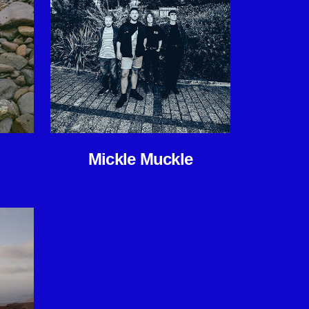
Mickle Muckle