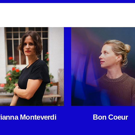
ianna Monteverdi
Bon Coeur